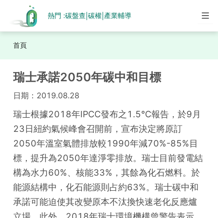
熱門 :
碳盤查
碳權
產業輔導
|
|
首頁
瑞士承諾2050年碳中和目標
日期：
2019.08.28
瑞士根據2018年IPCC發布之1.5℃報告，於9月
23日紐約氣候峰會召開前，宣布決定將原訂
2050年溫室氣體排放較1990年減70%-85%目
標，提升為2050年達淨零排放。瑞士目前發電結
構為水力60%、核能33%，其餘為化石燃料。於
能源結構中，化石能源則占約63%。瑞士碳中和
承諾可能迫使其改變原本不汰換快速老化反應爐
立場。此外，2018年瑞士環境機構曾警告表示，