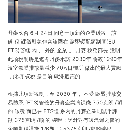
丹麥國會 6月 24日 同意一項新的企業碳稅，該 
碳 稅 課徵對象包含該國在 歐盟碳配額制度(EU 
ETS)管轄 內 、 外的 企業 。 丹麥 稅務部長 說明
此項稅制將是迄今丹麥承諾 2030年 將較1990年
溫室氣體排放量減少 70%目標所 做出的最大貢獻 
，此項 碳稅 是目前 歐洲最高的 。
根據此項新稅制，至 2030 年， 不受 歐盟排放交
易體系 (ETS)管轄的丹麥企業將課徵 750克朗 /噸 
的 碳稅 而已在 ETS體 系內的丹麥企業則減半課
徵 375克朗 /噸 的 碳稅；另針對有碳洩漏之虞的
企業則僅課徵 1/6即 125375克朗 /噸的碳稅。 