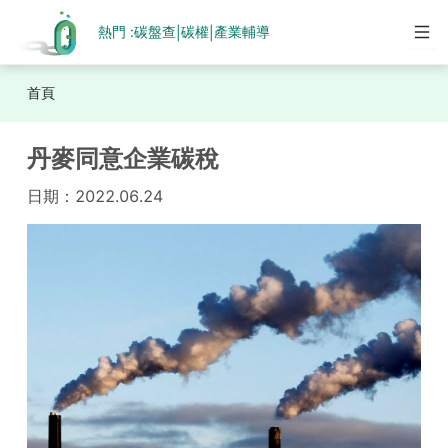
熱門 :
碳盤查
碳權
產業輔導
|
|
首頁
丹麥同意企業碳稅
日期：
2022.06.24