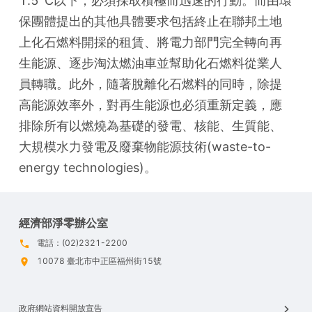
1.5°C以下，必須採取積極而迅速的行動。而由環
保團體提出的其他具體要求包括終止在聯邦土地
上化石燃料開採的租賃、將電力部門完全轉向再
生能源、逐步淘汰燃油車並幫助化石燃料從業人
員轉職。此外，隨著脫離化石燃料的同時，除提
高能源效率外，對再生能源也必須重新定義，應
排除所有以燃燒為基礎的發電、核能、生質能、
大規模水力發電及廢棄物能源技術(waste-to-
energy technologies)。
經濟部淨零辦公室
電話：(02)2321-2200
10078 臺北市中正區福州街15號
政府網站資料開放宣告