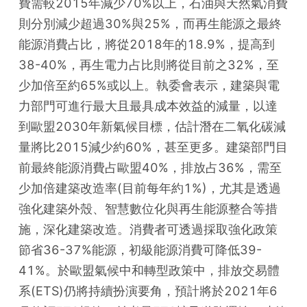
費需較2015年減少70%以上，石油與天然氣消費
則分別減少超過30%與25%，而再生能源之最終
能源消費占比，將從2018年的18.9%，提高到
38-40%，再生電力占比則將從目前之32%，至
少加倍至約65%或以上。執委會表示，建築與電
力部門可進行最大且最具成本效益的減量，以達
到歐盟2030年新氣候目標，估計潛在二氧化碳減
量將比2015減少約60%，甚至更多。建築部門目
前最終能源消費占歐盟40%，排放占36%，需至
少加倍建築改造率(目前每年約1%)，尤其是透過
強化建築外殼、智慧數位化與再生能源整合等措
施，深化建築改造。消費者可透過採取強化政策
節省36-37%能源，初級能源消費可降低39-
41%。於歐盟氣候中和轉型政策中，排放交易體
系(ETS)仍將持續扮演要角，預計將於2021年6