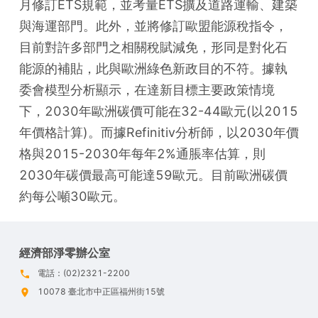
月修訂ETS規範，並考量ETS擴及道路運輸、建築
與海運部門。此外，並將修訂歐盟能源稅指令，
目前對許多部門之相關稅賦減免，形同是對化石
能源的補貼，此與歐洲綠色新政目的不符。據執
委會模型分析顯示，在達新目標主要政策情境
下，2030年歐洲碳價可能在32-44歐元(以2015
年價格計算)。而據Refinitiv分析師，以2030年價
格與2015-2030年每年2%通脹率估算，則
2030年碳價最高可能達59歐元。目前歐洲碳價
約每公噸30歐元。
經濟部淨零辦公室
電話：(02)2321-2200
10078 臺北市中正區福州街15號