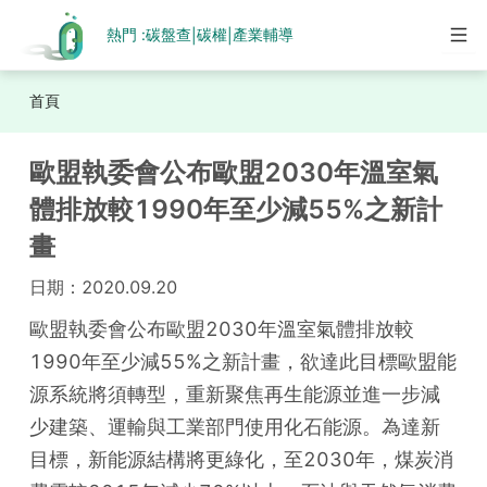
熱門 :
碳盤查
碳權
產業輔導
|
|
首頁
歐盟執委會公布歐盟2030年溫室氣
體排放較1990年至少減55%之新計
畫
日期：
2020.09.20
歐盟執委會公布歐盟2030年溫室氣體排放較
1990年至少減55%之新計畫，欲達此目標歐盟能
源系統將須轉型，重新聚焦再生能源並進一步減
少建築、運輸與工業部門使用化石能源。為達新
目標，新能源結構將更綠化，至2030年，煤炭消