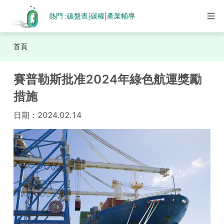
熱門 :
碳盤查
碳權
產業輔導
|
|
首頁
賽普勒斯批准2024年綠色航運獎勵
措施
日期：
2024.02.14