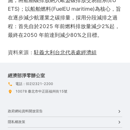
施，將船舶碳排放納入歐盟碳排放交易體系(EU 
ETS)；以船舶燃料(FuelEU maritime)為核心，旨
在逐步減少航運業之碳排量，採用分段減排之過
程：首先自於2025 年前燃料排放量減少2%起，
最終在2050 年前達到減少80%之目標。
資料來源：
駐義大利台北代表處經濟組
經濟部淨零辦公室
電話：(02)2321-2200
10078 臺北市中正區福州街15號
政府網站資料開放宣告
隱私權政策