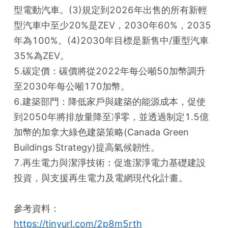
型電動汽車。(3)規定到2026年出售的所有新輕
型汽車中至少20%是ZEV，2030年60%，2035
年為100%。(4)2030年目標是新售中/重型汽車
35%為ZEV。
5.碳定價：碳價將從2022年每公噸50加幣調升
至2030年每公噸170加幣。
6.建築部門：降低家戶與建築的能源成本，促使
到2050年將排放量降至凈零，並透過制定1.5億
加幣的加拿大綠色建築策略(Canada Green 
Buildings Strategy)提高氣候韌性。
7.再生電力與潔淨技術：促進潔淨電力基礎建設
投資，與支援再生電力及電網現代化計畫。
參考資料：
https://tinyurl.com/2p8m5rth