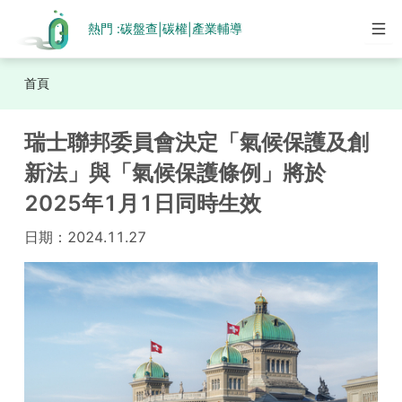
熱門 :
碳盤查
碳權
產業輔導
|
|
首頁
瑞士聯邦委員會決定「氣候保護及創
新法」與「氣候保護條例」將於
2025年1月1日同時生效
日期：
2024.11.27