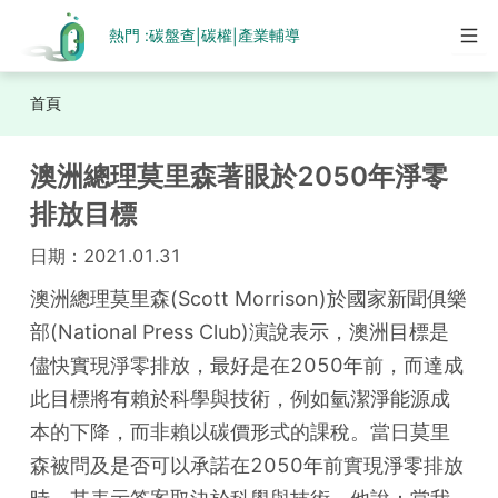
熱門 :
碳盤查
碳權
產業輔導
|
|
首頁
澳洲總理莫里森著眼於2050年淨零
排放目標
日期：
2021.01.31
澳洲總理莫里森(Scott Morrison)於國家新聞俱樂
部(National Press Club)演說表示，澳洲目標是
儘快實現淨零排放，最好是在2050年前，而達成
此目標將有賴於科學與技術，例如氫潔淨能源成
本的下降，而非賴以碳價形式的課稅。當日莫里
森被問及是否可以承諾在2050年前實現淨零排放