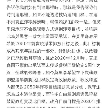
時，其表示答案取決於科學與技術。他說：當我
告訴你我們如何到達那裡時，那就是我告訴你何
時到達那裡。如果不能透過技術達到目標，在達
不到真正淨零經濟時，就僅賴課(碳)稅一途。但莫
里森承諾不會採課稅方式達到淨零目標，並強調
此為與民意一致之非常重要承諾。在莫里森表示
希於2050年前實現淨零排放目標之後，此目標將
成為其來年議程的一部分。針對此目標，執政聯
盟已歷經數月辯論，且於2020年12月時，莫里
森因不願做出承諾而未獲邀參與巴黎協定5周年之
線上全球氣候峰會，如今莫里森希望在下次執政
聯盟選舉前將此目標設定為政府政策。執政聯盟
內部仍對2050年淨零目標議題意見分歧，保守派
認為成本過於昂貴，而許多自由黨則應選民呼籲
鼓勵政府實現此目標。政府目前目標是2030年排