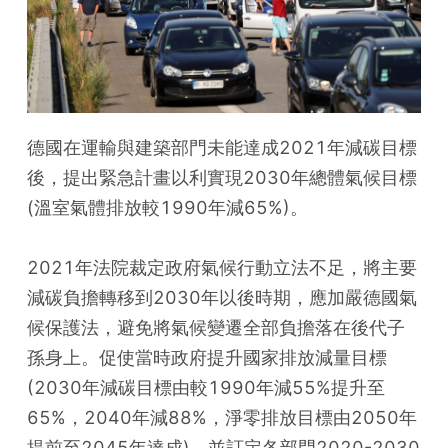
德國在運輸與建築部門未能達成2021年減碳目標
後，提出緊急計畫以利實現2030年總體氣候目標
(溫室氣體排放較1990年減65%)。
2021年法院裁定政府氣候行動立法不足，將主要
減碳負擔轉移到2030年以後時期，應加嚴德國氣
候保護法，避免將氣候變遷全部負擔落在後代子
孫身上。促使當時政府提升國家排放減量目標
(2030年減碳目標由較1990年減55%提升至
65%，2040年減88%，淨零排放目標由2050年
提前至2045年達成)，並訂定各部門2020-2030