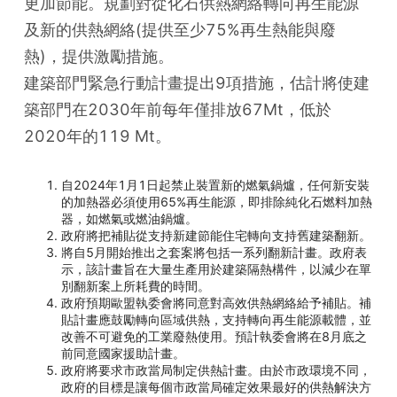
更加節能。規劃對從化石供熱網絡轉向再生能源
及新的供熱網絡(提供至少75%再生熱能與廢
熱)，提供激勵措施。
建築部門緊急行動計畫提出9項措施，估計將使建
築部門在2030年前每年僅排放67Mt，低於
2020年的119 Mt。
自2024年1月1日起禁止裝置新的燃氣鍋爐，任何新安裝
的加熱器必須使用65%再生能源，即排除純化石燃料加熱
器，如燃氣或燃油鍋爐。
政府將把補貼從支持新建節能住宅轉向支持舊建築翻新。
將自5月開始推出之套案將包括一系列翻新計畫。政府表
示，該計畫旨在大量生產用於建築隔熱構件，以減少在單
別翻新案上所耗費的時間。
政府預期歐盟執委會將同意對高效供熱網絡給予補貼。補
貼計畫應鼓勵轉向區域供熱，支持轉向再生能源載體，並
改善不可避免的工業廢熱使用。預計執委會將在8月底之
前同意國家援助計畫。
政府將要求市政當局制定供熱計畫。由於市政環境不同，
政府的目標是讓每個市政當局確定效果最好的供熱解決方