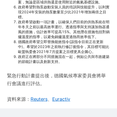
案，無論是區域供熱還是使用附近的氫氣基礎設施。
政府希望對熱泵啟動安裝人員的培訓與技能提升，以利實
現2024年安裝的熱泵數量至少比2021年增加兩倍之目
標。
政府希望啟動一項計畫，以確保人們目前的供熱系統在明
年冬天之前以最高效率運行。透過指導與支持讓加熱器通
風的措施，估計效率可提高15%。其他潛在措施包括對鍋
爐溫度的指導，以避免鍋爐溫度過熱而效率低下。
德國政府希望立即替換能效指令(該指令目前正在更新
中)。希望於2023年之前執行修訂後指令，其目標可能比
歐盟執委會2021年7月提案之目標更具企圖心。
政府正在將部分不同措施混在一起，例如公共與市政建築
的節能計畫以及創新支持。
緊急行動計畫提出後，德國氣候專家委員會將舉
行會議進行評估。
資料來源：
Reuters
、
Euractiv