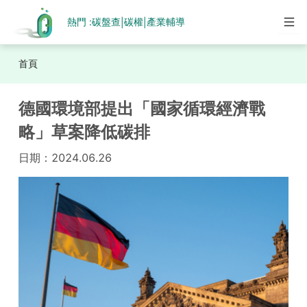
熱門 :
碳盤查
碳權
產業輔導
|
|
首頁
德國環境部提出「國家循環經濟戰
略」草案降低碳排
日期：
2024.06.26