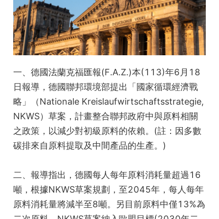
一、德國法蘭克福匯報(F.A.Z.)本(113)年6月18
日報導，德國聯邦環境部提出「國家循環經濟戰
略」（Nationale Kreislaufwirtschaftsstrategie, 
NKWS）草案，計畫整合聯邦政府中與原料相關
之政策，以減少對初級原料的依賴。(註：因多數
碳排來自原料提取及中間產品的生產。)
二、報導指出，德國每人每年原料消耗量超過16 
噸，根據NKWS草案規劃，至2045年，每人每年
原料消耗量將減半至8噸。另目前原料中僅13%為
二次原料，NKWS草案納入歐盟目標(2030年二