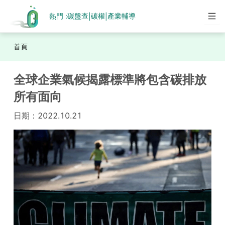
熱門 :
碳盤查
碳權
產業輔導
|
|
首頁
全球企業氣候揭露標準將包含碳排放
所有面向
日期：
2022.10.21