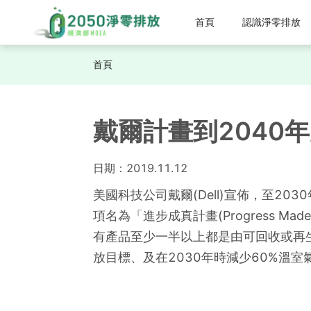
首頁
認識淨零排放
首頁
戴爾計畫到2040
日期：
2019.11.12
美國科技公司戴爾(Dell)宣佈，至2
項名為「進步成真計畫(Progress M
有產品至少一半以上都是由可回收或再
放目標、及在2030年時減少60%溫室