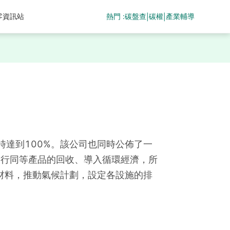
熱門 :
碳盤查
碳權
產業輔導
零資訊站
|
|
年時達到100%。該公司也同時公佈了一
種產品進行同等產品的回收、導入循環經濟，所
材料，推動氣候計劃，設定各設施的排