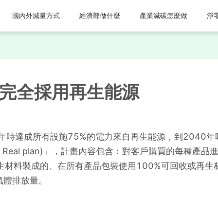
國內外減量方式
經濟部做什麼
產業減碳怎麼做
淨
年完全採用再生能源
030年時達成所有設施75%的電力來自再生能源，到2040
ade Real plan)」，計畫內容包含：對客戶購買的每
生材料製成的、在所有產品包裝使用100%可回收或再生
氣體排放量。