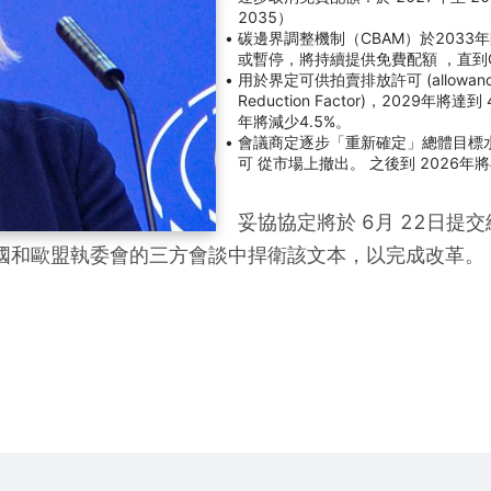
2035）
碳邊界調整機制（CBAM）於2033
或暫停，將持續提供免費配額 ，直到
用於界定可供拍賣排放許可 (allowance
Reduction Factor)，2029年將達
年將減少4.5%。
會議商定逐步「重新確定」總體目標水準
可 從市場上撤出。 之後到 2026年將
妥協協定將於 6月 22日
國和歐盟執委會的三方會談中捍衛該文本，以完成改革。