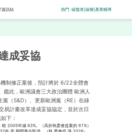
熱門 :
碳盤查
碳權
產業輔導
零資訊站
|
|
達成妥協
易機制修正案後，預計將於 6/22全體會
 。鑑此，歐洲議會三大政治團體 歐洲人
民主黨（S&D）、更新歐洲黨（RE）在綠
排放交易計畫改革達成妥協協定，並於次日
識如下：
：較 2005年減 63%。（高於執委會提案的 61%）
32年 底 期間逐步取消。（執 委會提 議 2026-