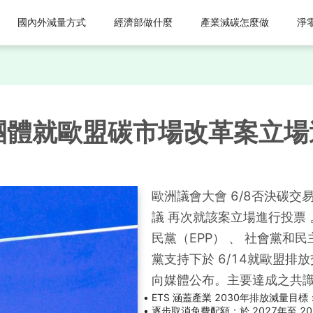
國內外減量方式
經濟部做什麼
產業減碳怎麼做
淨
團體就歐盟碳市場改革案立場
歐洲議會大會 6/8否決碳交
議 再次就該案立場進行投票
民黨（EPP） 、 社會黨和
黨支持下於 6/14就歐盟
向媒體公布。主要達成之共
ETS 涵蓋產業 2030年排放減量目標
逐步取消免費配額：於 2027年至 20