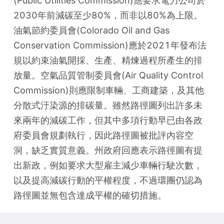
(Public Utilities Commission)應要求電力公司於
2030年前減碳至少80%，而非以80%為上限。
油氣節約委員會(Colorado Oil and Gas 
Conservation Commission)應於2021年發布法
規以約束油氣開採、生產、精煉過程所產生的排
放量。空氣品質管制委員會(Air Quality Control 
Commission)則應限制車輛、工商建築，及其他
分散式汙染源的排碳量。雖然路徑圖列出許多未
來兩年的減碳工作，但其中多項行動早已由各政
府委員會規劃執行，因此路徑圖被批評內容空
洞，缺乏實質意義。州政府回應表示路徑圖有提
出新政，例如要求大型雇主減少車輛行駛次數，
以及提高減碳行動的平權程度，不過環團仍認為
路徑圖並無包含達成平權的確切措施。