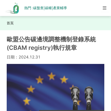
熱門 :
碳盤查
碳權
產業輔導
|
|
首頁
歐盟公告碳邊境調整機制登錄系統
(CBAM registry)執行規章
日期：
2024.12.31