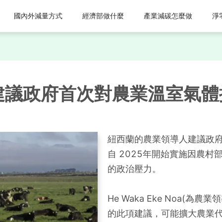
國內外減量方式
經濟部做什麼
產業減碳怎麼做
淨
建議政府首次對農業溫室氣體
紐西蘭的農業領導人建議政府
自 2025年開始實施因農
的政治壓力。
He Waka Eke Noa(
的此項建議，可能擴大農業