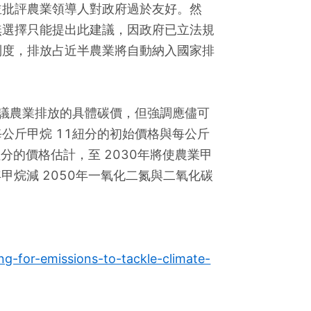
並批評農業領導人對政府過於友好。然
無選擇只能提出此建議，因政府已立法規
制度，排放占近半農業將自動納入國家排
oa未提議農業排放的具體碳價，但強調應儘可
公斤甲烷 11紐分的初始價格與每公斤
紐分的價格估計，至 2030年將使農業甲
年甲烷減 2050年一氧化二氮與二氧化碳
-for-emissions-to-tackle-climate-