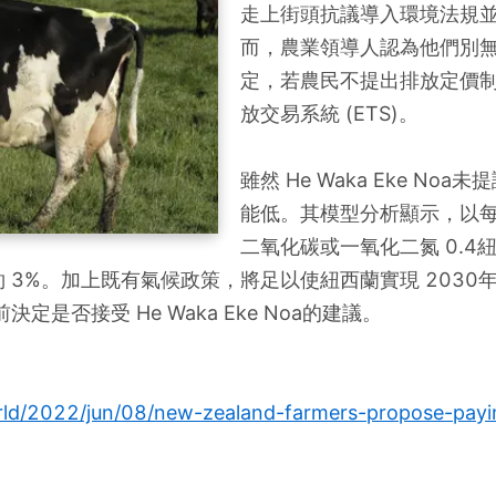
走上街頭抗議導入環境法規
而，農業領導人認為他們別
定，若農民不提出排放定價
放交易系統 (ETS)。
雖然 He Waka Eke N
能低。其模型分析顯示，以每
二氧化碳或一氧化二氮 0.4
約 3%。加上既有氣候政策，將足以使紐西蘭實現 2030
是否接受 He Waka Eke Noa的建議。
ld/2022/jun/08/new-zealand-farmers-propose-paying