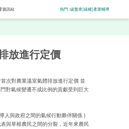
熱門 :
碳盤查
碳權
產業輔導
零資訊站
|
|
排放進行定價
首次對農業溫室氣體排放進行定價 並
村部門對氣候變遷不成比例的貢獻受到巨大
為農業領導人與政府之間的氣候行動夥伴關係 )
代表與草根農民之間的分裂，近年來農民