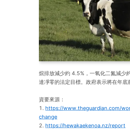
烷排放減少約 4.5%，一氧化二氮減少
達凈零的法定目標。政府表示將在年底前決定
資要來源：
1. 
https://www.theguardian.com/wor
change
2. 
https://hewakaekenoa.nz/report