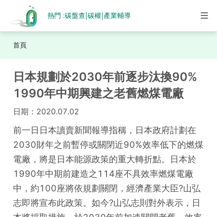
熱門 :
碳盤查
碳權
產業輔導
|
|
首頁
日本規劃於2030年前逐步汰換90%
1990年中期興建之老舊燃煤電廠
日期：
2020.07.02
前一日日本讀賣新聞報導指稱，日本政府計劃在
2030財年之前暫停或關閉近90%效率低下的燃煤
電廠，將是日本能源政策的重大轉折點。日本於
1990年中期前建造之114座不具效率燃煤電廠
中，約100座將依規劃關閉，經濟產業大臣?山弘
志即將宣布此政策。如今?山弘志則對外表示，日