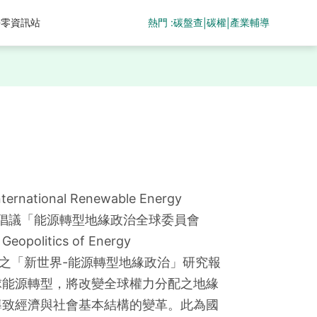
熱門 :
碳盤查
碳權
產業輔導
淨零資訊站
|
|
tional Renewable Energy 
會啟動的倡議「能源轉型地緣政治全球委員會
Geopolitics of Energy 
，新發布之「新世界-能源轉型地緣政治」研究報
球能源轉型，將改變全球權力分配之地緣
導致經濟與社會基本結構的變革。此為國