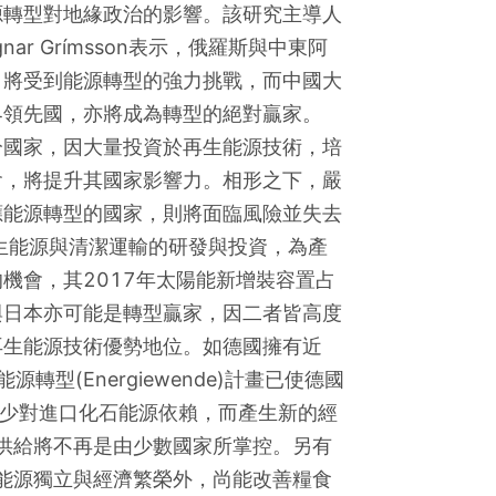
源轉型對地緣政治的影響。該研究主導人
gnar Grímsson表示，俄羅斯與中東阿
，將受到能源轉型的強力挑戰，而中國大
領先國，亦將成為轉型的絕對贏家。 
分國家，因大量投資於再生能源技術，培
會，將提升其國家影響力。相形之下，嚴
應能源轉型的國家，則將面臨風險並失去
生能源與清潔運輸的研發與投資，為產
機會，其2017年太陽能新增裝容置占
與日本亦可能是轉型贏家，因二者皆高度
再生能源技術優勢地位。如德國擁有近
源轉型(Energiewende)計畫已使德國
減少對進口化石能源依賴，而產生新的經
供給將不再是由少數國家所掌控。另有
能源獨立與經濟繁榮外，尚能改善糧食