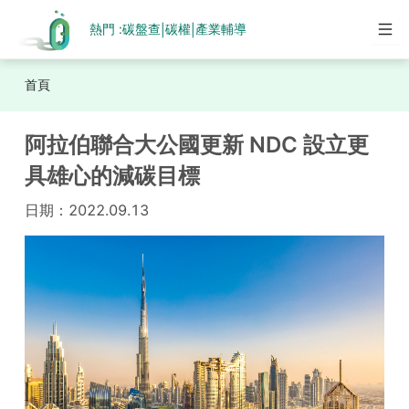
熱門 :
碳盤查
碳權
產業輔導
|
|
首頁
阿拉伯聯合大公國更新 NDC 設立更
具雄心的減碳目標
日期：
2022.09.13