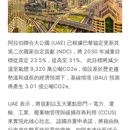
阿拉伯聯合大公國 (UAE) 已根據巴黎協定更新其
第二次國家自定貢獻 (NDC)，將 2030 年減量目
標從原定 23.5%，提高至 31%。 此目標將減少
溫室氣體 9,320 萬公噸CO2e，假設基於歷史趨
勢溫和成長的經濟預測下，基線情境 (BAU) 預測
將產生 3.01 億公噸CO2e。
UAE 表示，將規劃以五大重點部門 – 電力、運
輸、工業、廢棄物管理與碳捕存再利用 (CCUS) 
來實現此雄心壯志。 該國亦重申承諾，將藉由執
行海岸生態系統保育的措施，如阿布達比藍碳示