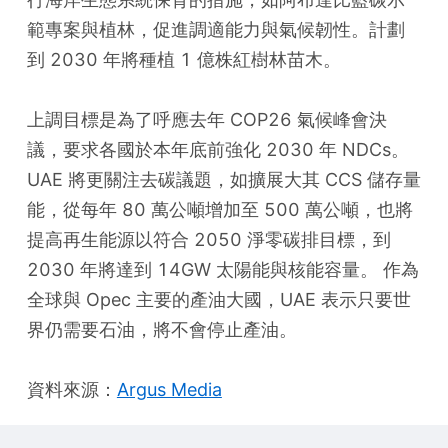
範專案與植林，促進調適能力與氣候韌性。計劃
到 2030 年將種植 1 億株紅樹林苗木。
上調目標是為了呼應去年 COP26 氣候峰會決
議，要求各國於本年底前強化 2030 年 NDCs。 
UAE 將更關注去碳議題，如擴展大其 CCS 儲存量
能，從每年 80 萬公噸增加至 500 萬公噸，也將
提高再生能源以符合 2050 淨零碳排目標，到 
2030 年將達到 14GW 太陽能與核能容量。 作為
全球與 Opec 主要的產油大國，UAE 表示只要世
界仍需要石油，將不會停止產油。
資料來源：
Argus Media