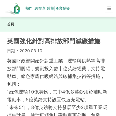
熱門 :
碳盤查
碳權
產業輔導
|
|
首頁
英國強化針對高排放部門減碳措施
日期：
2020.03.10
英國財政部開始針對重工業、運輸與供熱等高排
放部門脫碳，規劃投入數十億英鎊經費，支持電
動車、綠色家庭供暖網絡與碳捕集技術等措施，
包括：

˙ 綠色運輸10億英鎊，其中4億多英鎊用於補助新
電動車，5億英鎊支持設置快速充電站。

˙ 未來5年，8億英鎊將支持發展至少2項重工業碳
捕集計畫，估計可避免排碳數百萬公噸，創造