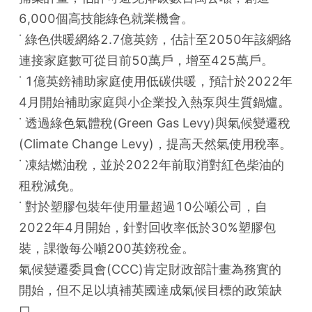
6,000個高技能綠色就業機會。

˙ 綠色供暖網絡2.7億英鎊，估計至2050年該網絡
連接家庭數可從目前50萬戶，增至425萬戶。

˙ 1億英鎊補助家庭使用低碳供暖，預計於2022年
4月開始補助家庭與小企業投入熱泵與生質鍋爐。

˙ 透過綠色氣體稅(Green Gas Levy)與氣候變遷稅
(Climate Change Levy)，提高天然氣使用稅率。

˙ 凍結燃油稅，並於2022年前取消對紅色柴油的
租稅減免。

˙ 對於塑膠包裝年使用量超過10公噸公司，自
2022年4月開始，針對回收率低於30%塑膠包
裝，課徵每公噸200英鎊稅金。

氣候變遷委員會(CCC)肯定財政部計畫為務實的
開始，但不足以填補英國達成氣候目標的政策缺
口。