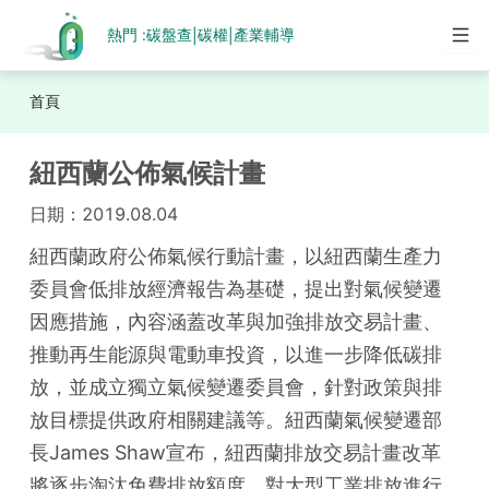
熱門 :
碳盤查
碳權
產業輔導
|
|
首頁
紐西蘭公佈氣候計畫
日期：
2019.08.04
紐西蘭政府公佈氣候行動計畫，以紐西蘭生產力
委員會低排放經濟報告為基礎，提出對氣候變遷
因應措施，內容涵蓋改革與加強排放交易計畫、
推動再生能源與電動車投資，以進一步降低碳排
放，並成立獨立氣候變遷委員會，針對政策與排
放目標提供政府相關建議等。紐西蘭氣候變遷部
長James Shaw宣布，紐西蘭排放交易計畫改革
將逐步淘汰免費排放額度，對大型工業排放進行