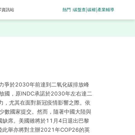
熱門 :
碳盤查
碳權
產業輔導
零資訊站
|
|
力爭於2030年前達到二氧化碳排放峰
國，原INDC承諾於2030年左右達二
力，尤其在面對新冠疫情影響之際。依
僅少數國家提交。然而，隨著中國大陸與
國缺席。美國雖將於11月4日退出巴黎
陸此舉亦將對主辦2021年COP26的英