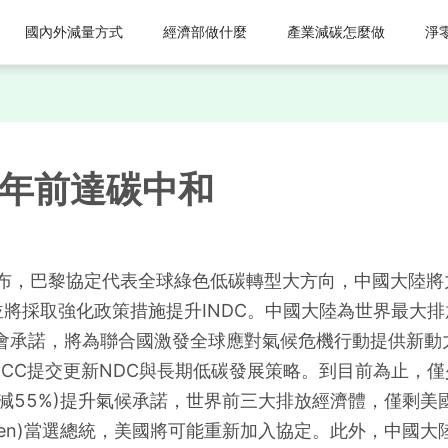
國內外減量方式
經濟部做什麼
產業減碳怎麼做
淨
0年前達碳中和
宣布，巴黎協定代表全球綠色低碳轉型大方向，中國大陸將
將採取強化政策措施提升INDC。中國大陸為世界最大排放
會承諾，將為聯合國激發全球應對氣候危機行動提供新動
FCCC提交更新NDC與長期低碳發展策略。到目前為止，
高至減55%)提升氣候承諾，世界前三大排放經濟體，僅剩美
iden)當選總統，美國將可能重新加入協定。此外，中國大