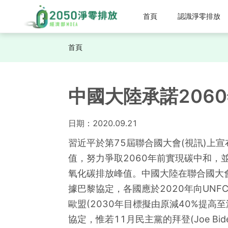
首頁
認識淨零排放
首頁
中國大陸承諾206
日期：
2020.09.21
習近平於第75屆聯合國大會(視訊)上
值，努力爭取2060年前實現碳中和，並
氧化碳排放峰值。中國大陸在聯合國大
據巴黎協定，各國應於2020年向UN
歐盟(2030年目標擬由原減40%提
協定，惟若11月民主黨的拜登(Joe B