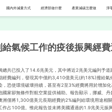
國內外減量方式
經濟部做什麼
產業減碳怎麼做
淨
列給氣候工作的疫後振興經費
總共已投入了14.6兆美元，其中將近2兆美元編列予
經費編列，發現其中僅約3,410億美元(約18%)撥給
染，恐使環境破壞持續，甚至有2至3%經費將用於增加
他國家卻無條件對航空業提供補助。報告顯示，挪威、丹
洲僅將1,300億美元長期經費的2%編列給環境用途相關
作占100億。惟此報告並未將美國通過的1.9兆美元振