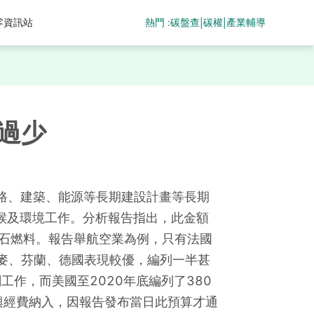
熱門 :
碳盤查
碳權
產業輔導
零資訊站
|
|
過少
道路、建築、能源等長期建設計畫等長期
氣候及環境工作。分析報告指出，此金額
化石燃料。報告舉航空業為例，只有法國
麥、芬蘭、德國表現較優，編列一半甚
工作，而美國至2020年底編列了380
興經費納入，因報告發布當日此預算才通