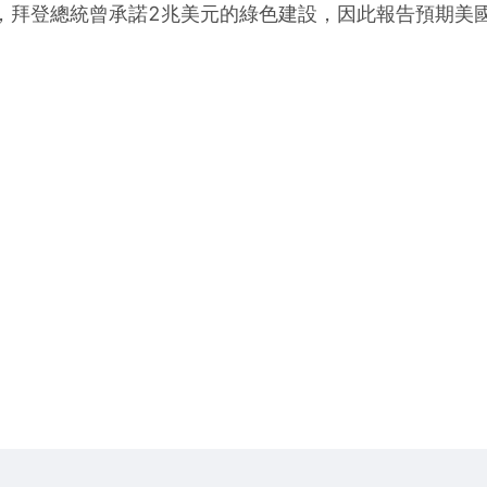
，拜登總統曾承諾2兆美元的綠色建設，因此報告預期美國