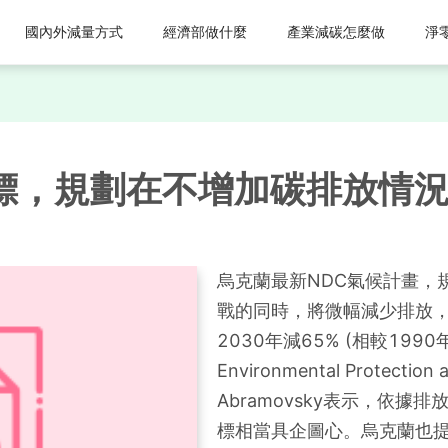
國內外減量方式
經濟部做什麼
產業減碳怎麼做
淨
目標，規劃在不增加碳排放情
烏克蘭最新NDC氣候計畫，
戰的同時，將微幅減少排放，
2030年減65% (相較1990年
Environmental Protection
Abramovsky表示，依
標相當具企圖心。烏克蘭也提出需