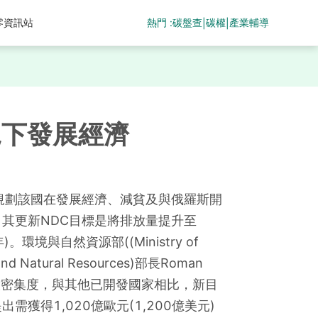
熱門 :
碳盤查
碳權
產業輔導
零資訊站
|
|
況下發展經濟
規劃該國在發展經濟、減貧及與俄羅斯開
其更新NDC目標是將排放量提升至
)。環境與自然資源部((Ministry of 
 and Natural Resources)部長Roman 
據排放密集度，與其他已開發國家相比，新目
獲得1,020億歐元(1,200億美元)