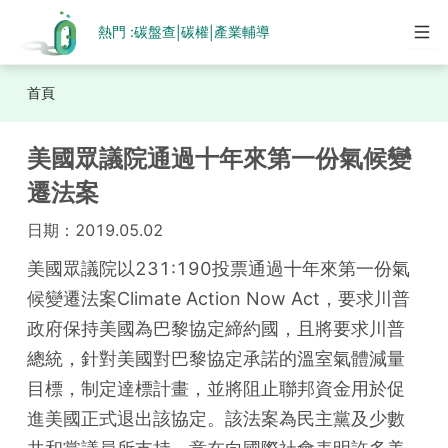
熱門 :
碳盤查
碳權
產業輔導
|
|
首頁
美國眾議院通過十年來第一份氣候變
遷法案
日期：
2019.05.02
美國眾議院以231:190投票通過十年來第一份氣
候變遷法案Climate Action Now Act，要求川普
政府保持美國為巴黎協定締約國，且將要求川普
總統，針對美國對巴黎協定承諾的溫室氣體減量
目標，制定達標計畫，並將阻止聯邦資金用於促
進美國正式退出該協定。該法案為民主黨及少數