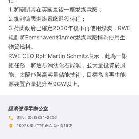
括：

1.將關閉其在英國最後一座燃煤電廠；

2.規劃德國燃煤電廠退役時程；

3.荷蘭政府已確定2030年後不再使用煤炭，RWE
規劃將Eemshaven和Amer燃煤電廠轉為使用生
物質燃料。

RWE CEO Rolf Martin Schmitz表示，此為一艱
鉅任務，將逐步淘汰化石能源，並大量投資於風
能、太陽能與高容量儲能技術，目標為將再生能
源裝置容量提升至9GW以上。
經濟部淨零辦公室
電話：(02)2321-2200
10078 臺北市中正區福州街15號