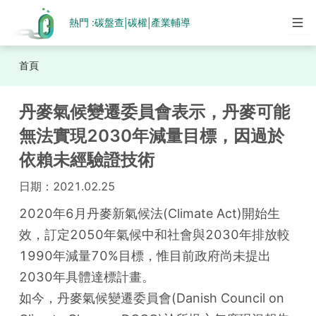
熱門 :
碳盤查
碳權
產業輔導
|
|
首頁
丹麥氣候變遷委員會表示，丹麥可能
無法實現2030年減量目標，因過於
依賴未經驗證技術
日期：
2021.02.25
2020年6月丹麥新氣候法(Climate Act)開始生
效，訂定2050年氣候中和社會與2030年排放較
1990年減量70%目標，惟目前政府尚未提出
2030年具體達標計畫。

如今，丹麥氣候變遷委員會(Danish Council on 