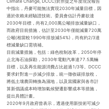
Climate Change, DCCC)於所提之年度現況報告
中指出，丹麥可能無法實現2030年減量目標，因
過於依賴未經驗證技術。委員會估計丹麥欲達
2030年目標，尚有2,000萬公噸排放減量缺口，
而政府目前措施，估計至2030年僅能減量720萬
公噸(相當較1990年排放減54%)，尚有約2/3達
標減量缺口需填補。

目前減量措施，包括：綠色稅制改革，2050年停
止北海石油探勘，2030年電動汽車達77.5萬輛
目標，以及再生能源消費占比超過1/3等。DCCC
要求針對進一步減少排放，統一徵收碳排放稅，
將低土壤農田轉換為濕地，以及當國家與各市計
算新倡議成本時增加氣候變遷影響成本等措施，
提出具體計畫。

2020年9月政府曾表示，透過使用新技術可減少