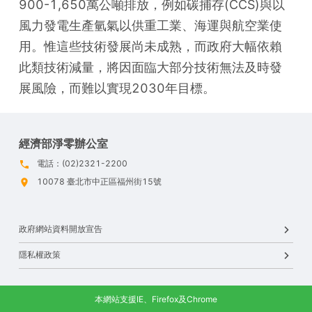
900-1,650萬公噸排放，例如碳捕存(CCS)與以
風力發電生產氫氣以供重工業、海運與航空業使
用。惟這些技術發展尚未成熟，而政府大幅依賴
此類技術減量，將因面臨大部分技術無法及時發
展風險，而難以實現2030年目標。
經濟部淨零辦公室
電話：(02)2321-2200
10078 臺北市中正區福州街15號
政府網站資料開放宣告
隱私權政策
本網站支援IE、Firefox及Chrome