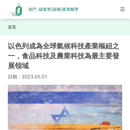
熱門 :
碳盤查
碳權
產業輔導
|
|
首頁
以色列成為全球氣候科技產業樞紐之
一，食品科技及農業科技為最主要發
展領域
日期：
2023.05.01