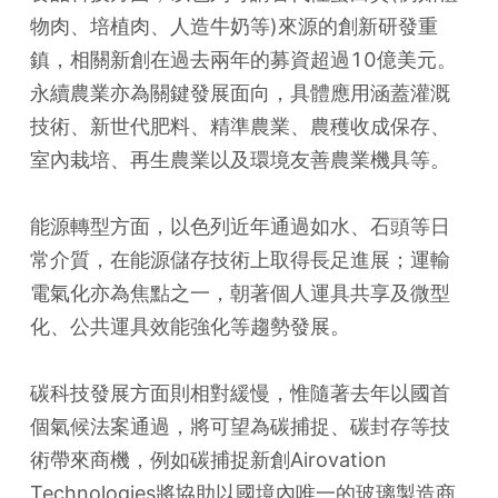
物肉、培植肉、人造牛奶等)來源的創新研發重
鎮，相關新創在過去兩年的募資超過10億美元。
永續農業亦為關鍵發展面向，具體應用涵蓋灌溉
技術、新世代肥料、精準農業、農穫收成保存、
室內栽培、再生農業以及環境友善農業機具等。
能源轉型方面，以色列近年通過如水、石頭等日
常介質，在能源儲存技術上取得長足進展；運輸
電氣化亦為焦點之一，朝著個人運具共享及微型
化、公共運具效能強化等趨勢發展。
碳科技發展方面則相對緩慢，惟隨著去年以國首
個氣候法案通過，將可望為碳捕捉、碳封存等技
術帶來商機，例如碳捕捉新創Airovation 
Technologies將協助以國境內唯一的玻璃製造商