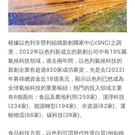
根據以色列非營利組織新創國家中心(SNC)之調
查，2022年以色列新成立的新創公司中有19%屬
氣候科技領域，過去兩年間，以色列氣候科技的
新創企業有超過850家成功募資，光是去(2022)
年募得總資金近16億美元，顯示以色列已然成為
全球氣候科技的重要樞紐；熱門的投入領域主要
有6個面向：食品及農地利用(259家)、潔淨科技
(234家)、能源轉型(194家)、水資源(82家)、運
輸物流(66家)、碳科技(39家)。
食品科技方面，以色列可謂替代性蛋白質(例如植