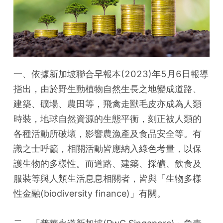
一、依據新加坡聯合早報本(2023)年5月6日報導
指出，由於野生動植物自然生長之地變成道路、
建築、礦場、農田等，飛禽走獸毛皮亦成為人類
時裝，地球自然資源的生態平衡，刻正被人類的
各種活動所破壞，影響農漁產及食品安全等。有
識之士呼籲，相關活動皆應納入綠色考量，以保
護生物的多樣性。而道路、建築、採礦、飲食及
服裝等與人類生活息息相關者，皆與「生物多樣
性金融(biodiversity finance)」有關。