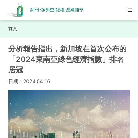
熱門 :
碳盤查
碳權
產業輔導
|
|
首頁
分析報告指出，新加坡在首次公布的
「2024東南亞綠色經濟指數」排名
居冠
日期：
2024.04.16