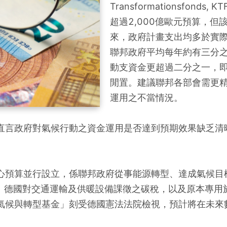
Transformationsfon
超過2,000億歐元預算，
來，政府計畫支出均多於實際
聯邦政府平均每年約有三分之
動支資金更超過二分之一，即
閒置。建議聯邦各部會需更
運用之不當情況。
直言政府對氣候行動之資金運用是否達到預期效果缺乏清
心預算並行設立，係聯邦政府從事能源轉型、達成氣候目
入、德國對交通運輸及供暖設備課徵之碳稅，以及原本專用
氣候與轉型基金」刻受德國憲法法院檢視，預計將在未來