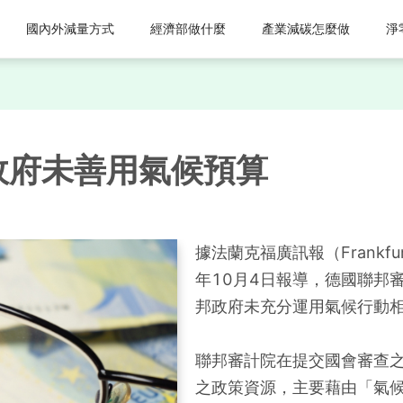
國內外減量方式
經濟部做什麼
產業減碳怎麼做
淨
政府未善用氣候預算
據法蘭克福廣訊報（Frankfurter 
年10月4日報導，德國聯邦審計院
邦政府未充分運用氣候行動
聯邦審計院在提交國會審查
之政策資源，主要藉由「氣候與轉