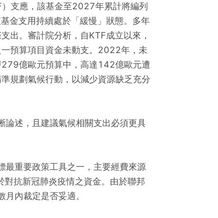
ds, KTF）支應，該基金至2027年累計將編列
但該基金支用持續處於「緩慢」狀態。多年
支出。審計院分析，自KTF成立以來，
一預算項目資金未動支。2022年，未
279億歐元預算中，高達142億歐元遭
精準規劃氣候行動，以減少資源缺乏充分
晰論述，且建議氣候相關支出必須更具
標最重要政策工具之一，主要經費來源
於對抗新冠肺炎疫情之資金。由於聯邦
數月內裁定是否妥適。