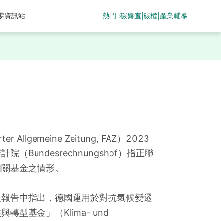
熱門 :
碳盤查
碳權
產業輔導
零資訊站
|
|
Allgemeine Zeitung, FAZ）2023
（Bundesrechnungshof）指正聯
相關基金之情形。
之報告中指出，德國運用於對抗氣候變遷
型基金」（Klima- und 