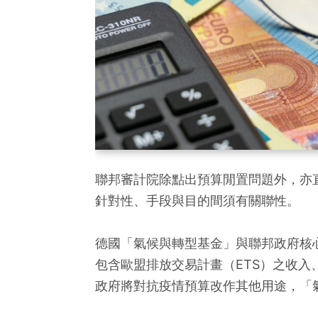
聯邦審計院除點出預算閒置問題外，亦
針對性、手段與目的間須有關聯性。
德國「氣候與轉型基金」與聯邦政府核
包含歐盟排放交易計畫（ETS）之收
政府將對抗疫情預算改作其他用途，「