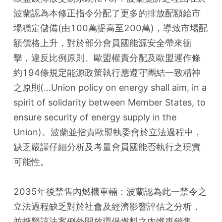
波蘭認為本修正指令分配了更多的排放配額給市
場穩定儲備(由100萬提高至200萬)，導致市場配
額價格上升，對於部分會員國能源安全帶來衝
擊，違反比例原則、歐盟權責分配及歐盟運作條
約194條規定能源政策執行應遵守團結一致精神
之原則(…Union policy on energy shall aim, in a 
spirit of solidarity between Member States, to 
ensure security of energy supply in the 
Union)。波蘭並指責歐盟執委會於立法過程中，
缺乏嚴謹仔細分析及考量會員國能否執行之現實
可能性。
2035年後禁售內燃機車輛：波蘭認為此一禁令之
立法過程缺乏對於社會及經濟影響評估之分析，
並抨擊該法案例外開放環保燃料之內燃車銷售，