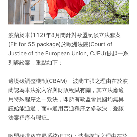
波蘭於本(112)年8月間針對歐盟氣候立法套案
(Fit for 55 package)於歐洲法院(Court of 
Justice of the European Union, CJEU)提起一系
列訴訟案，重點如下：
邊境碳調整機制(CBAM)：波蘭主張之理由在於波
蘭認為本法案內容與財政稅賦有關，其立法應適
用特殊程序之一致決，即所有歐盟會員國均無異
議始能通過，而非適用普通程序之多數決，爰該
法案程序有瑕疵。
歐盟碳排放交易系統(ETS)：波蘭提訴之理由在於