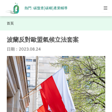
熱門 :
碳盤查
碳權
產業輔導
|
|
首頁
波蘭反對歐盟氣候立法套案
日期：
2023.08.24