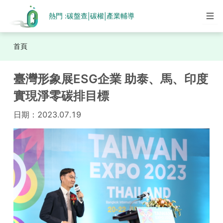
熱門 :
碳盤查
碳權
產業輔導
|
|
首頁
臺灣形象展ESG企業 助泰、馬、印度
實現淨零碳排目標
日期：
2023.07.19