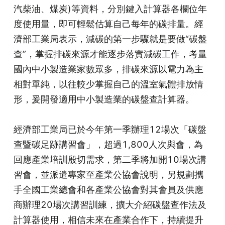
汽柴油、煤炭)等資料，分別鍵入計算器各欄位年
度使用量，即可輕鬆估算自己每年的碳排量。經
濟部工業局表示，減碳的第一步驟就是要做“碳盤
查”，掌握排碳來源才能逐步落實減碳工作，考量
國內中小製造業家數眾多，排碳來源以電力為主
相對單純，以往較少掌握自己的溫室氣體排放情
形，爰開發適用中小製造業的碳盤查計算器。
經濟部工業局已於今年第一季辦理12場次「碳盤
查暨碳足跡講習會」，超過1,800人次與會，為
回應產業培訓殷切需求，第二季將加開10場次講
習會，並派遣專家至產業公協會說明，另規劃攜
手全國工業總會和各產業公協會對其會員及供應
商辦理20場次講習訓練，擴大介紹碳盤查作法及
計算器使用，相信未來在產業合作下，持續提升