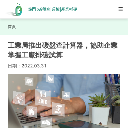
熱門 :
碳盤查
碳權
產業輔導
|
|
首頁
工業局推出碳盤查計算器，協助企業
掌握工廠排碳試算
日期：
2022.03.31