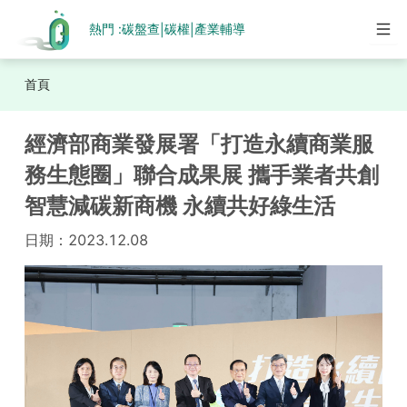
熱門 :
碳盤查
碳權
產業輔導
|
|
首頁
經濟部商業發展署「打造永續商業服
務生態圈」聯合成果展 攜手業者共創
智慧減碳新商機 永續共好綠生活
日期：
2023.12.08