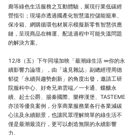
廊等綠色生活服務之互動體驗，展現行業低碳經
營指引；現場亦透過國產化智慧溫控儲能籠車、
保冷箱、網購循環包材展示模擬新零售智慧供應
鏈，呈現商品在轉運、配送過程中可能失溫問題
的解決方案。
12/8（五）下午同場加映「最潮綠生活 ∞你的永
續影響力論壇」，由「遠見雜誌」副總經理周德
郁從「永續與趨勢創新」的角度出發，邀請工研
院服科中心、好奇兄弟雲端／一卡通、蝶釀永
續、起士公爵、揚秦國際、樂檸漢堡、TASTEME
亦頂等優良案例，分享商業服務業各行各業減碳
心法及永續願景，也讓民眾理解簡單的綠生活不
僅是最潮最流行，更可以創造無限的永續影響
力。