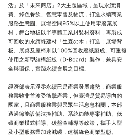
活」及「未來商店」2大主題區域，呈現永續消
費、綠色餐飲、智慧零售及物流，打造永續商業
服務生態圈。展場空間95%以上使用零廢棄展
材，舞台地板以半導體工業封裝材廢料，再製成
可回收的永續綠建材「生森の木」打造；展場背
板、展桌及座椅則以100%回收廢紙製成、可重複
使用之新型結構紙板（D-Board）製作，兼具安
全與環保，實踐永續會展之目標。
經濟部表示淨零永續已是產業發展趨勢，商業服
務業雖非首波受衝擊產業，但臺灣是貿易導向的
國家，且商業服務業與民眾生活息息相關，本部
透過節能設備汰換補助、系統節能專案補助、低
碳商業模式輔導、碳盤查輔導等政策，攜手大型
及小型服務業加速減碳，建構綠色商業型態。