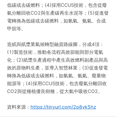
低碳或去碳燃料；(4)採用CCUS技術，包含從廢
氣分離回收CO2與生產碳再生水泥等；(5)促進發
電轉換為低碳或去碳燃料，如氫氣、氨氣、合成
甲烷等。
造紙與紙漿業氣候轉型融資路線圖，分成4項：
(1)製造技術，推動各流程高效節能與部分電氣
化；(2)紙漿生產過程中產生高效燃料副產品與高
效的原物料生產，並導入智慧林業；(3)促進發電
轉換為低碳或去碳燃料，如氫氣、氨氣、廢棄物
能源等；(4)採用CCUS技術，包含廢氣分離回收
CO2與從種植優良樹種，從大氣中吸收CO2。
資料來源：
https://tinyurl.com/2p8vk5hz