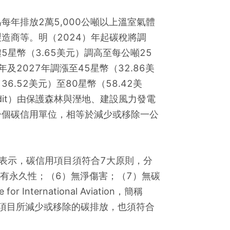
每年排放2萬5,000公噸以上溫室氣體
造商等。明（2024）年起碳稅將調
星幣（3.65美元）調高至每公噸25
年及2027年調漲至45星幣（32.86美
36.52美元）至80星幣（58.42美
redit）由保護森林與溼地、建設風力發電
一個碳信用單位，相等於減少或移除一公
稿表示，碳信用項目須符合7大原則，分
）有永久性；（6）無淨傷害；（7）無碳
International Aviation，簡稱
些項目所減少或移除的碳排放，也須符合