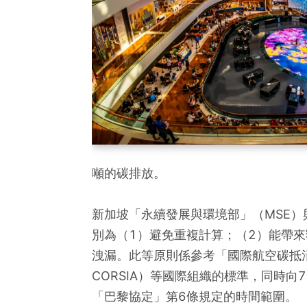
噸的碳排放。
新加坡「永續發展與環境部」（MSE）
別為（1）避免重複計算；（2）能帶來
洩漏。此等原則係參考「國際航空碳抵消和減排」（Carb
CORSIA）等國際組織的標準，同時
「巴黎協定」第6條規定的時間範圍。