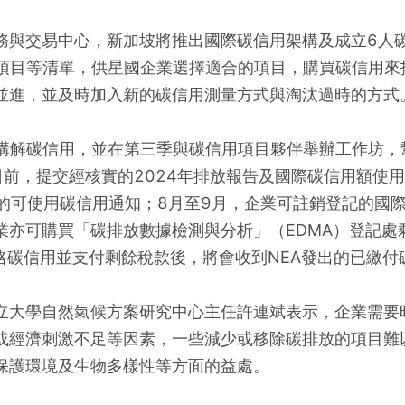
務與交易中心，新加坡將推出國際碳信用架構及成立6人
用項目等清單，供星國企業選擇適合的項目，購買碳信用來
並進，並及時加入新的碳信用測量方式與淘汰過時的方式
講解碳信用，並在第三季與碳信用項目夥伴舉辦工作坊，
0日前，提交經核實的2024年排放報告及國際碳信用額使
出的可使用碳信用通知；8月至9月，企業可註銷登記的國
業亦可購買「碳排放數據檢測與分析」（EDMA）登記處剩
格碳信用並支付剩餘稅款後，將會收到NEA發出的已繳付
立大學自然氣候方案研究中心主任許連斌表示，企業需要
或經濟刺激不足等因素，一些減少或移除碳排放的項目難
保護環境及生物多樣性等方面的益處。