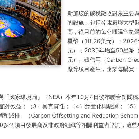
新加坡的碳稅徵收對象主要為
的設施，包括發電廠與大型製
高，從目前的每公噸溫室氣體5
星幣（18.26美元）；2026
元）；2030年增至50星幣（
元）。碳信用（Carbon C
廠等項目產生，企業每購買
與「國家環境局」（NEA）本年10月4日發布聯合新聞
額外效益；（3）具真實性；（4）經量化與驗證；（5
on Offsetting and Reduction Scheme for 
向70多個項目發展商及非政府組織等相關利益者諮詢，這