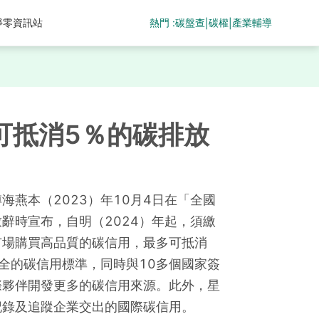
熱門 :
碳盤查
碳權
產業輔導
淨零資訊站
|
|
可抵消5％的碳排放
海燕本（2023）年10月4日在「全國
辭時宣布，自明（2024）年起，須繳
市場購買高品質的碳信用，最多可抵消
全的碳信用標準，同時與10多個國家簽
際夥伴開發更多的碳信用來源。此外，星
記錄及追蹤企業交出的國際碳信用。