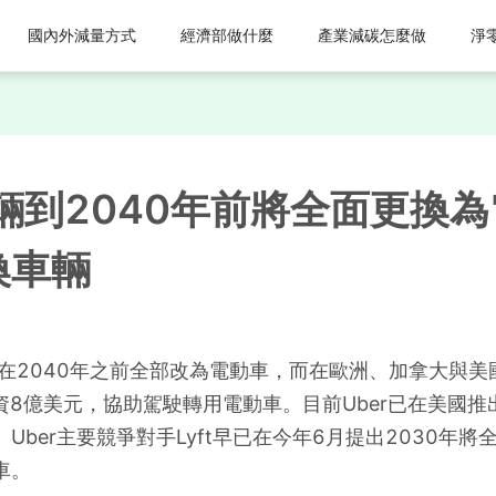
國內外減量方式
經濟部做什麼
產業減碳怎麼做
淨
車輛到2040年前將全面更換
換車輛
在2040年之前全部改為電動車，而在歐洲、加拿大與美國
資8億美元，協助駕駛轉用電動車。目前Uber已在美國推出U
er主要競爭對手Lyft早已在今年6月提出2030年將全部
車。