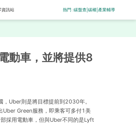
熱門 :
碳盤查
碳權
產業輔導
零資訊站
|
|
為電動車，並將提供8
，Uber則是將目標提前到2030年。
ber Green服務，即乘客可多付1美
採用電動車，但與Uber不同的是Lyft