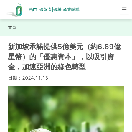
熱門 :
碳盤查
碳權
產業輔導
|
|
首頁
新加坡承諾提供5億美元（約6.69億
星幣）的「優惠資本」，以吸引資
金，加速亞洲的綠色轉型
日期：
2024.11.13