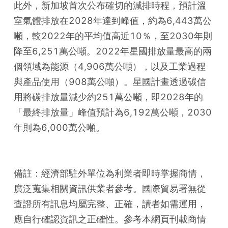
此外，新加坡首次公布確切的減排時程，預計溫
室氣體排放在2028年達到峰值，約為6,443萬公
噸，較2022年的平均值高近10％，至2030年則
降至6,251萬公噸。2022年星國排放量最高的兩
個領域為能源（4,906萬公噸），以及工業過程
與產品使用（908萬公噸）。星國計畫透過碳信
用將碳排放量減少約251萬公噸，即2028年的
「最終排放量」峰值預計為6,192萬公噸，2030
年則為6,000萬公噸。
備註：經濟部駐外單位為利業者即時掌握商情，
廣泛蒐集相關資訊供業者參考。國際貿易署無從
查證所有訊息均屬完整、正確，讀者如需運用，
應自行確認資訊之正確性。參考本網頁刊載商情