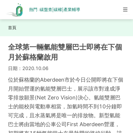
熱門 :
碳盤查
碳權
產業輔導
|
|
首頁
全球第一輛氫能雙層巴士即將在下個
月於蘇格蘭啟用
日期：
2020.10.06
位於蘇格蘭的Aberdeen市於今日公開即將在下個
月開始營運的氫能雙層巴士，展示該市對達成淨
零排放願景(Net Zero Vision)決心。氫能雙層巴
士的能校與電動車相當，加氫時間不到10分鐘即
可完成，且水蒸氣將是唯一的排放物。新型氫能
巴士將由當地的公車公司First Aberdeen營運，