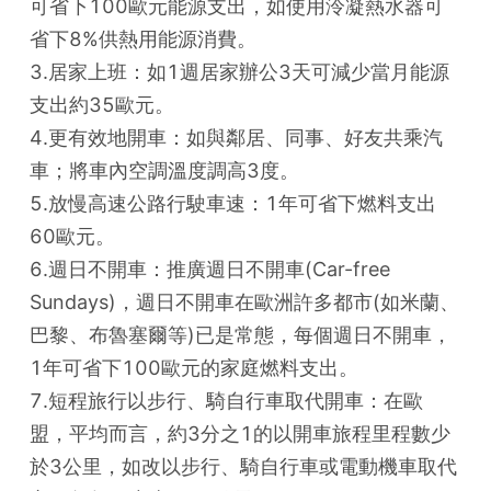
可省下100歐元能源支出，如使用泠凝熱水器可
省下8%供熱用能源消費。
3.居家上班：如1週居家辦公3天可減少當月能源
支出約35歐元。
4.更有效地開車：如與鄰居、同事、好友共乘汽
車；將車內空調溫度調高3度。
5.放慢高速公路行駛車速：1年可省下燃料支出
60歐元。
6.週日不開車：推廣週日不開車(Car-free 
Sundays)，週日不開車在歐洲許多都市(如米蘭、
巴黎、布魯塞爾等)已是常態，每個週日不開車，
1年可省下100歐元的家庭燃料支出。
7.短程旅行以步行、騎自行車取代開車：在歐
盟，平均而言，約3分之1的以開車旅程里程數少
於3公里，如改以步行、騎自行車或電動機車取代