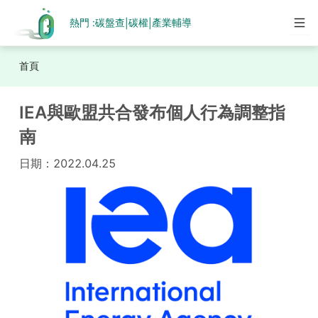
熱門 :
碳盤查
碳權
產業輔導
|
|
首頁
IEA與歐盟共合發布個人行為調整指
南
日期：
2022.04.25