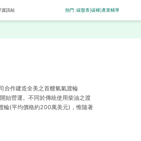
熱門 :
碳盤查
碳權
產業輔導
零資訊站
|
|
 Co.兩家公司合作建造全美之首艘氫氣渡輪
舊金山開始營運。不同於傳統使用柴油之渡
輪(平均價格約200萬美元)，惟隨著