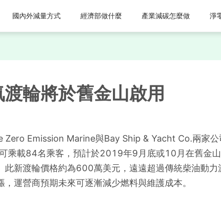
國內外減量方式
經濟部做什麼
產業減碳怎麼做
淨
氣渡輪將於舊金山啟用
Zero Emission Marine與Bay Ship & Yacht
0英尺並可乘載84名乘客，預計於2019年9月底或10月在
此新渡輪價格約為600萬美元，遠遠超過傳統柴油動力渡
漲，運營商預期未來可逐漸減少燃料與維護成本。