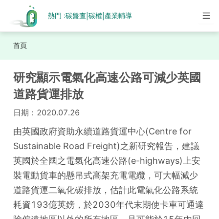
熱門 :
碳盤查
碳權
產業輔導
|
|
首頁
研究顯示電氣化高速公路可減少英國
道路貨運排放
日期：
2020.07.26
由英國政府資助永續道路貨運中心(Centre for 
Sustainable Road Freight)之新研究報告，建議
英國於全國之電氣化高速公路(e-highways)上安
裝電動貨車的懸吊式高架充電電纜，可大幅減少
道路貨運二氧化碳排放，估計此電氣化公路系統
耗資193億英鎊，於2030年代末期使卡車可通達