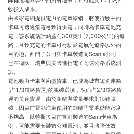
除偏遠地區以外的所有地區，且可能於15年內回
收投入成本。

由國家電網提供電力的電車線纜，將使行駛中的
卡車可透過集電弓獲得供電，同時為卡車電池充
電，該系統估計涵蓋4,300英里(7,000公里)的道
路，且獲充電的卡車可行駛於電氣化道路以外的
目的地。西門子公司與卡車製造商Scania公司，
已在德國、瑞典與美國進行電子高速公路系統測
試。

電池動力卡車與廂型貨車，已成為城市短途運輸
(占1/3道路貨運)的脫碳選項，然而占2/3道路貨
運的長途貨運，由於距離與重量要求則很難脫
碳，因目前電動汽車使用的鋰離子電池儲能密度
不夠高，以特斯拉目前規劃製造的Semi卡車為
例，可能需要安裝數公噸電池，並且將降低效