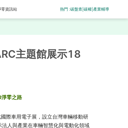
熱門 :
碳盤查
碳權
產業輔導
淨零資訊站
|
|
RC主題館展示18
50淨零之路
台北國際車用電子展，設立台灣車輛移動研
展示法人與產業在車輛智慧化與電動化領域