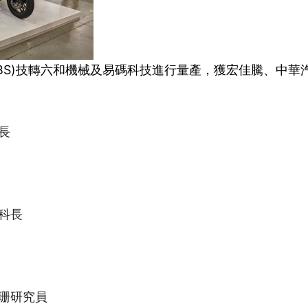
BS)技轉六和機械及易碼科技進行量產，獲宏佳騰、中
長
科長
珊研究員