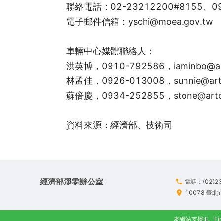
聯絡電話：02-23212200#8155、09
電子郵件信箱：
yschi@moea.gov.tw
車輛中心媒體聯絡人：
洪英博，0910-792586，
iaminbo@ar
林孟佳，0926-013008，
sunnie@art
蘇倍慶，0934-252855，
stone@artc
資料來源：
經濟部
、
技術司
經濟部淨零辦公室
電話：(02)2
10078 臺
本網站支援IE、Fir