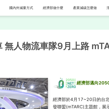
國內外減量方式
經濟部做什麼
產業減碳怎麼做
 無人物流車隊9月上路 mTA
 經濟部邁向20
經濟部於4月17~20日的
發聯盟(mTARC)主題館，