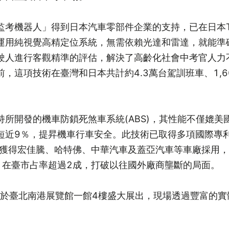
考機器人」得到日本汽車零部件企業的支持，已在日本To
運用純視覺高精定位系統，無需依賴光達和雷達，就能準確
駛人進行客觀精準的評估，解決了高齡化社會中考官人力
，這項技術在臺灣和日本共計約4.3萬台駕訓班車、1,
所開發的機車防鎖死煞車系統(ABS)，其性能不僅媲
短近9％，提昇機車行車安全。此技術已取得多項國際專
，獲得宏佳騰、哈特佛、中華汽車及蓋亞汽車等車廠採用
，在臺市占率超過2成，打破以往國外廠商壟斷的局面。
0日於臺北南港展覽館一館4樓盛大展出，現場透過豐富的