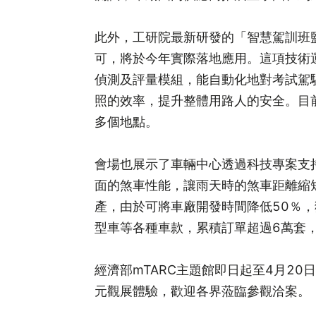
此外，工研院最新研發的「智慧駕訓班監
可，將於今年實際落地應用。這項技術
偵測及評量模組，能自動化地對考試駕
照的效率，提升整體用路人的安全。目前
多個地點。
會場也展示了車輛中心透過科技專案支持
面的煞車性能，讓雨天時的煞車距離縮
產，由於可將車廠開發時間降低50％
型車等各種車款，累積訂單超過6萬套
經濟部mTARC主題館即日起至4月2
元觀展體驗，歡迎各界蒞臨參觀洽案。