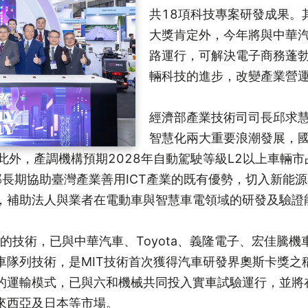
共18項科技專案研發成果。
大獎肯定外，今年將與中華
路運行，可解決電子商務蓬
輛科技的進步，改變產業營
經濟部產業技術司司長邱求
智慧化兩大重要浪潮發展，國際
此外，產調機構預期2028年自動駕駛等級L2以上車輛
經濟部長期協助臺灣產業善用ICT產業的既有優勢，切入新
源，補助法人與業者在電動車與智慧車電領域的研發及驗證
出的技術，已與中華汽車、Toyota、義隆電子、宏佳騰
術，是MIT技術首次獲得汽車研發界奧斯卡獎之稱的AutoTec
的運輸模式，已與六和機械共同投入實車試驗運行，並將
來西亞及日本等市場。