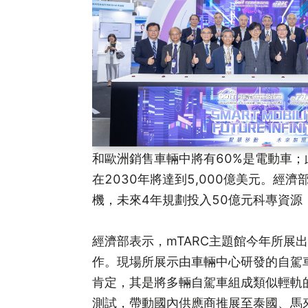
和歐洲銷售車輛中將有60%是電動車；
在2030年將達到5,000億美元。
機，未來4年規劃投入50億元科專資
經濟部表示，mTARC主題館今年所展
作。現場所展示由車輛中心研發的自駕車隊列技
肯定，其是將多輛自駕車組成類似輕軌
測試，帶動國內供應商推展至泰國、馬