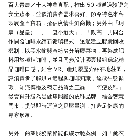
百大青農／十大神農直配，推出 50 種通過驗證之
安全蔬果，並依消費者需求喜好、節令特色來客
製農產百寶箱，搶佔疫情生鮮商機；另外由「玥
霖（品皇）」、「蟲小道大」、「政高」共同合
作開發咖啡永續新循環模式，透過建立膠囊回收
機制，以黑水虻與黃粉蟲分解廢棄物，再製成肥
料用於種植咖啡，並且同步設計膠囊模組穩定精
品咖啡口感，結合 VR、產銷履歷介紹在地莊園，
讓消費者了解烘豆過程與咖啡知識，達成生態循
環、知識傳播及穩定品質之三贏；「阿瘦皮鞋」
從賣鞋升級為足健康照護的皮鞋品牌，結合智慧
門市，提供即時運算之足壓量測，打造足健康的
專家形象。
另外，商業服務業節能低碳示範案例，如「薰衣