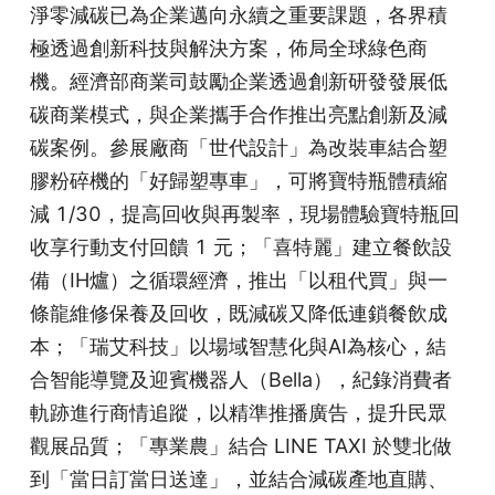
淨零減碳已為企業邁向永續之重要課題，各界積
極透過創新科技與解決方案，佈局全球綠色商
機。經濟部商業司鼓勵企業透過創新研發發展低
碳商業模式，與企業攜手合作推出亮點創新及減
碳案例。參展廠商「世代設計」為改裝車結合塑
膠粉碎機的「好歸塑專車」，可將寶特瓶體積縮
減 1/30，提高回收與再製率，現場體驗寶特瓶回
收享行動支付回饋 1 元；「喜特麗」建立餐飲設
備（IH爐）之循環經濟，推出「以租代買」與一
條龍維修保養及回收，既減碳又降低連鎖餐飲成
本；「瑞艾科技」以場域智慧化與AI為核心，結
合智能導覽及迎賓機器人（Bella），紀錄消費者
軌跡進行商情追蹤，以精準推播廣告，提升民眾
觀展品質；「專業農」結合 LINE TAXI 於雙北做
到「當日訂當日送達」，並結合減碳產地直購、