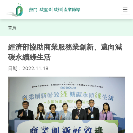
熱門 :
碳盤查
碳權
產業輔導
|
|
首頁
經濟部協助商業服務業創新、邁向減
碳永續綠生活
日期：
2022.11.18