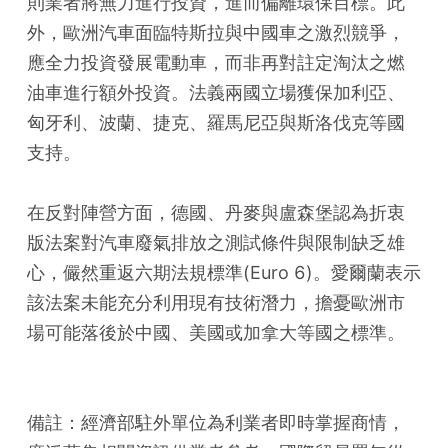
則業者將無力進行投資，進而偏離環保目標。此
外，歐洲汽車面臨特斯拉與中國車之激烈競爭，
應全力投資發展電動車，而非再對註定淘汰之燃
油車進行額外投資。法義兩國立場獲保加利亞、
匈牙利、波蘭、捷克、羅馬尼亞與斯洛伐克等國
支持。
在反對陣營方面，德國、丹麥與盧森堡認為折衷
版法案對汽車廢氣排放之測試條件與限制缺乏雄
心，儼然重返六期法規標準(Euro 6)。愛爾蘭表示
該法案未能充分利用現有技術潛力，擔憂歐洲市
場可能落後於中國、美國或加拿大等國之標準。
備註：經濟部駐外單位為利業者即時掌握商情，