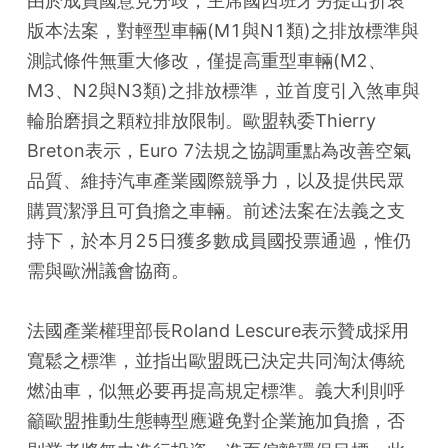
由於成員國意見分歧，主席國西班牙另提出折衷
版本法案，對輕型車輛(M1與N1類)之排放標準與
測試條件無重大修改，僅提高重型車輛(M2、
M3、N2與N3類)之排放標準，並首度引入煞車與
輪胎磨損之顆粒排放限制。歐盟執委Thierry 
Breton表示，Euro 7法規之協調重點為改善空氣
品質、維持汽車產業國際競爭力，以及提供民眾
購買潔淨且可負擔之車輛。前述法案在法義之支
持下，於本月25日獲多數成員國投票通過，惟仍
需與歐洲議會協商。
法國產業權理部長Roland Lescure表示贊成採用
寬鬆之標準，並指出歐盟既已決定共同淘汰傳統
燃油車，似無必要再提高規定標準。義大利則呼
籲歐盟推動生態轉型應避免對企業施加負擔，否