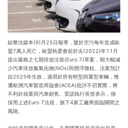
綜整法媒本(9)月25日報導，鑒於空污每年造成歐
盟7萬人死亡，歐盟執委會前於去(2022)年11月
提出嚴格之七期排放法規(Euro 7)草案，期大幅減
少汽車排放氮氧化物(NOx)與懸浮微粒。法案預計
自2025年生效，適用於所有輕型與重型車輛，惟
遭歐洲汽車製造商協會(ACEA)批評不切實際，將
不利於就業與汽車銷售。雷諾執行長曾表示，倘
採用上述Euro 7法規，旗下4家工廠將面臨關閉之
風險。