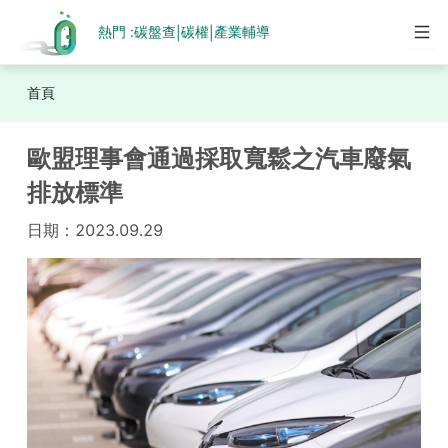
熱門 :
碳盤查
碳權
產業輔導
|
|
首頁
歐盟理事會通過採取寬鬆之汽車廢氣
排放標準
日期：
2023.09.29