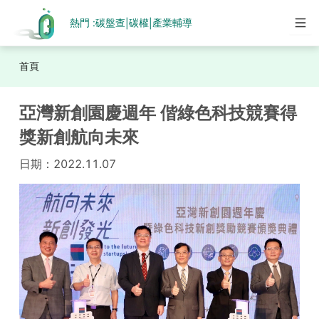
熱門 :
碳盤查
碳權
產業輔導
|
|
首頁
亞灣新創園慶週年 偕綠色科技競賽得
獎新創航向未來
日期：
2022.11.07