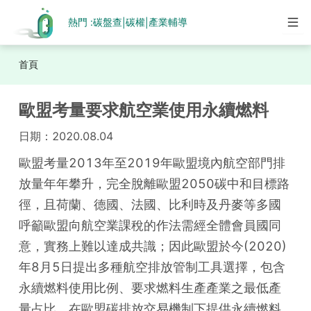
熱門 :
碳盤查
碳權
產業輔導
|
|
首頁
歐盟考量要求航空業使用永續燃料
日期：
2020.08.04
歐盟考量2013年至2019年歐盟境內航空部門排
放量年年攀升，完全脫離歐盟2050碳中和目標路
徑，且荷蘭、德國、法國、比利時及丹麥等多國
呼籲歐盟向航空業課稅的作法需經全體會員國同
意，實務上難以達成共識；因此歐盟於今(2020)
年8月5日提出多種航空排放管制工具選擇，包含
永續燃料使用比例、要求燃料生產產業之最低產
量占比、在歐盟碳排放交易機制下提供永續燃料