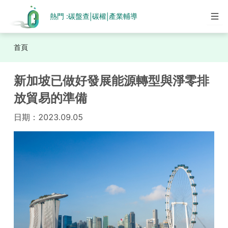
熱門 :
碳盤查
碳權
產業輔導
|
|
首頁
新加坡已做好發展能源轉型與淨零排
放貿易的準備
日期：
2023.09.05