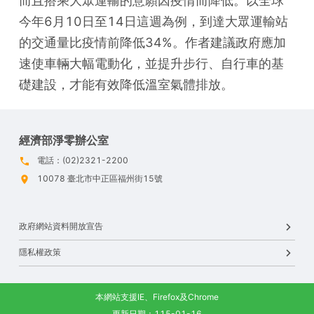
而且搭乘大眾運輸的意願因疫情而降低。以全球
今年6月10日至14日這週為例，到達大眾運輸站
的交通量比疫情前降低34%。作者建議政府應加
速使車輛大幅電動化，並提升步行、自行車的基
礎建設，才能有效降低溫室氣體排放。
經濟部淨零辦公室
電話：(02)2321-2200
10078 臺北市中正區福州街15號
政府網站資料開放宣告
隱私權政策
本網站支援IE、Firefox及Chrome
更新日期：115-01-16